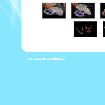
akvamarin ásványbolt